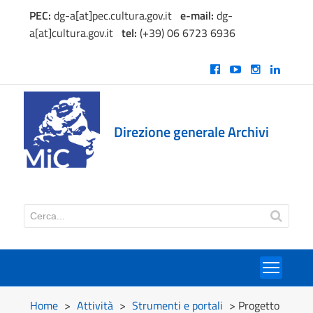
PEC:
dg-a[at]pec.cultura.gov.it
e
-mail:
dg-
a[at]cultura.gov.it
tel:
(+39) 06 6723 6936
Direzione generale Archivi
Toggl
Home
>
Attività
>
Strumenti e portali
> Progetto