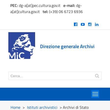
PEC:
dg-a[at]pec.cultura.gov.it
e
-mail:
dg-
a[at]cultura.gov.it
tel:
(+39) 06 6723 6936
Direzione generale Archivi
Toggl
Home
>
Istituti archivistici
> Archivi di Stato