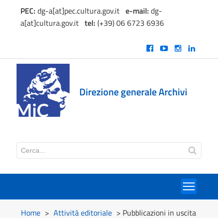
PEC:
dg-a[at]pec.cultura.gov.it
e
-mail:
dg-
a[at]cultura.gov.it
tel:
(+39) 06 6723 6936
Direzione generale Archivi
Toggl
Home
>
Attività editoriale
> Pubblicazioni in uscita