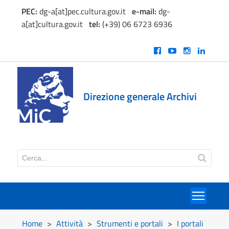
PEC:
dg-a[at]pec.cultura.gov.it
e
-mail:
dg-
a[at]cultura.gov.it
tel:
(+39) 06 6723 6936
Direzione generale Archivi
Toggl
Home
>
Attività
>
Strumenti e portali
>
I portali