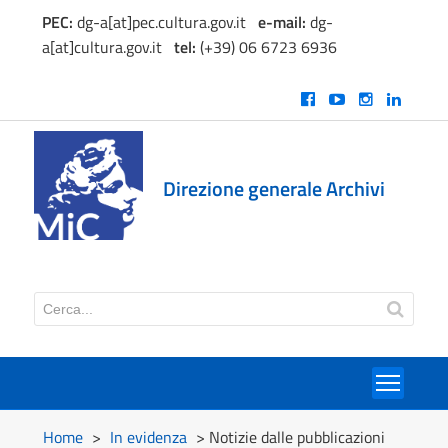
PEC:
dg-a[at]pec.cultura.gov.it
e
-mail:
dg-
a[at]cultura.gov.it
tel:
(+39) 06 6723 6936
Direzione generale Archivi
Toggl
Home
>
In evidenza
> Notizie dalle pubblicazioni