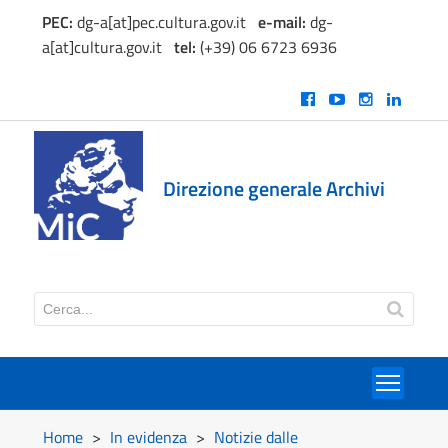
PEC:
dg-a[at]pec.cultura.gov.it
e
-mail:
dg-
a[at]cultura.gov.it
tel:
(+39) 06 6723 6936
Direzione generale Archivi
Toggl
Home
>
In evidenza
>
Notizie dalle