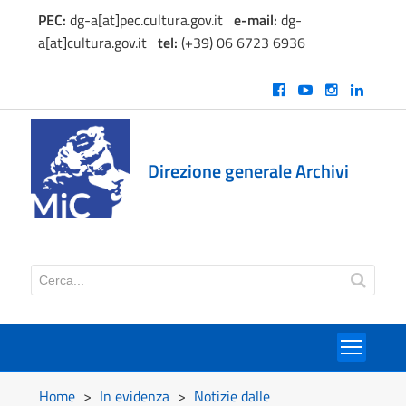
PEC:
dg-a[at]pec.cultura.gov.it
e
-mail:
dg-
a[at]cultura.gov.it
tel:
(+39) 06 6723 6936
Direzione generale Archivi
Toggl
Home
>
In evidenza
>
Notizie dalle