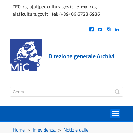
PEC:
dg-a[at]pec.cultura.gov.it
e
-mail:
dg-
a[at]cultura.gov.it
tel:
(+39) 06 6723 6936
Direzione generale Archivi
Toggl
Home
>
In evidenza
>
Notizie dalle