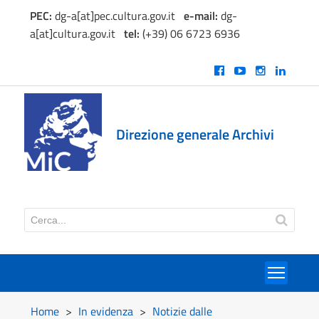
PEC:
dg-a[at]pec.cultura.gov.it
e
-mail:
dg-
a[at]cultura.gov.it
tel:
(+39) 06 6723 6936
Direzione generale Archivi
Toggl
Home
>
In evidenza
>
Notizie dalle