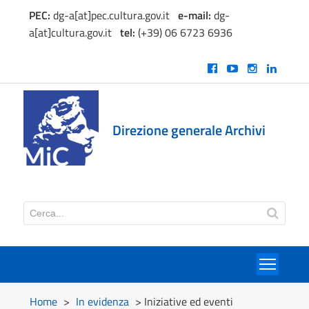
PEC:
dg-a[at]pec.cultura.gov.it
e
-mail:
dg-
a[at]cultura.gov.it
tel:
(+39) 06 6723 6936
Direzione generale Archivi
Toggl
Home
>
In evidenza
> Iniziative ed eventi