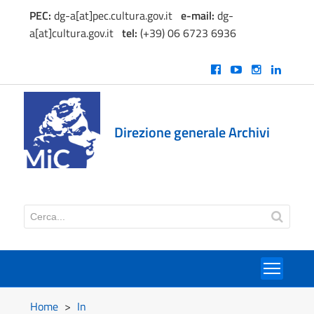
PEC:
dg-a[at]pec.cultura.gov.it
e
-mail:
dg-
a[at]cultura.gov.it
tel:
(+39) 06 6723 6936
Direzione generale Archivi
Toggl
Home
>
In