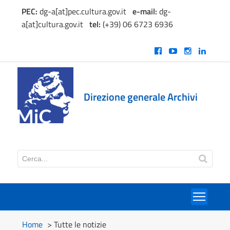
PEC:
dg-a[at]pec.cultura.gov.it
e
-mail:
dg-
a[at]cultura.gov.it
tel:
(+39) 06 6723 6936
Direzione generale Archivi
Toggl
Home
> Tutte le notizie