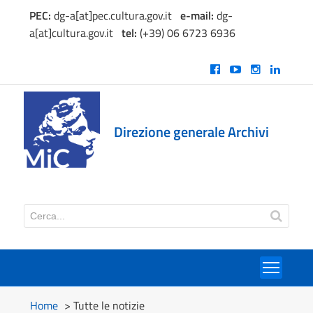
PEC:
dg-a[at]pec.cultura.gov.it
e
-mail:
dg-
a[at]cultura.gov.it
tel:
(+39) 06 6723 6936
Direzione generale Archivi
Toggl
Home
> Tutte le notizie