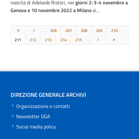
nascita di Adelaide Ristori, nei
giorni 2-3-4 novembre a
Genova e 10 novembre 2022 a Milano
si…
…
206
207
208
209
210
211
212
213
214
215
…
DIREZIONE GENERALE ARCHIVI
Organizzazione e contatti
Newsletter DGA
Social media policy