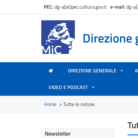
PEC:
dg-a[at]pec.cultura.gov.it
e
-mail:
dg-a[
Direzione 
DIREZIONE GENERALE
A
+
VIDEO E PODCAST
+
Home
> Tutte le notizie
Tut
Newsletter