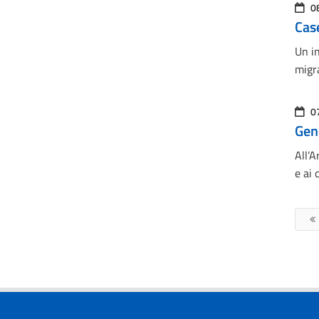
0
Case
Un in
migr
0
Geno
All’A
e ai 