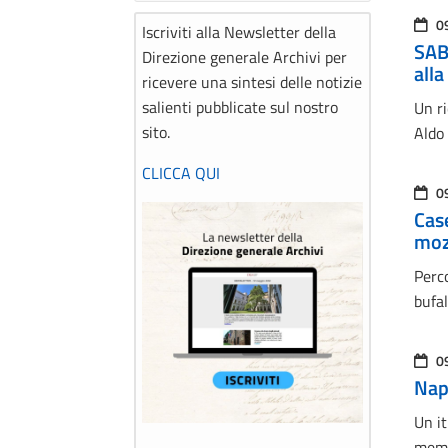
0
Iscriviti alla Newsletter della
SAB
Direzione generale Archivi per
alla
ricevere una sintesi delle notizie
salienti pubblicate sul nostro
Un ri
sito.
Aldo
CLICCA QUI
0
Case
moz
Perco
bufal
0
Nap
Un it
memo