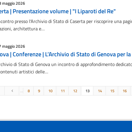
8 maggio 2026
rta | Presentazione volume | "I Liparoti del Re"
contro presso l'Archivio di Stato di Caserta per riscoprire una pagin
azioni, architettura e…
7 maggio 2026
va | Conferenze | L’Archivio di Stato di Genova per l
rchivio di Stato di Genova un incontro di approfondimento dedicato 
contenuti artistici delle…
…
8
9
10
11
12
13
14
15
16