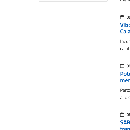
0
Vibo
Cal
Incon
cala
0
Pote
mem
Perco
allo
0
SAB 
fran