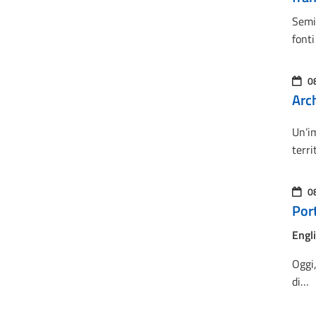
Semin
font
0
Arc
Un’im
terri
0
Port
Engl
Oggi,
di…