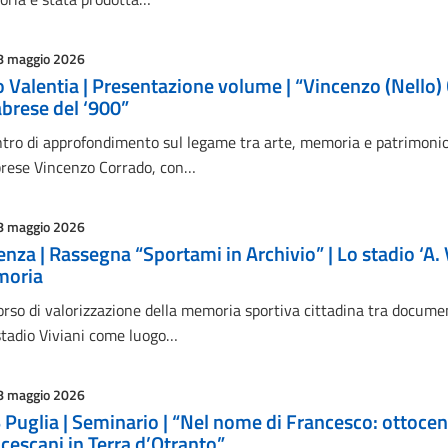
8 maggio 2026
 Valentia | Presentazione volume | “Vincenzo (Nello) C
abrese del ‘900”
tro di approfondimento sul legame tra arte, memoria e patrimonio cu
brese Vincenzo Corrado, con…
8 maggio 2026
nza | Rassegna “Sportami in Archivio” | Lo stadio ‘A. V
oria
rso di valorizzazione della memoria sportiva cittadina tra documen
 stadio Viviani come luogo…
8 maggio 2026
Puglia | Seminario | “Nel nome di Francesco: ottocen
cescani in Terra d’Otranto”