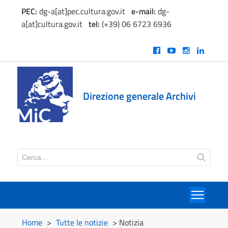
PEC:
dg-a[at]pec.cultura.gov.it
e
-mail:
dg-
a[at]cultura.gov.it
tel:
(+39) 06 6723 6936
Direzione generale Archivi
Toggl
Home
>
Tutte le notizie
> Notizia