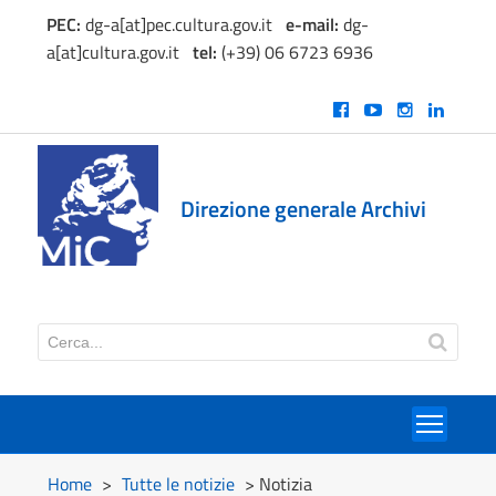
PEC:
dg-a[at]pec.cultura.gov.it
e
-mail:
dg-
a[at]cultura.gov.it
tel:
(+39) 06 6723 6936
Direzione generale Archivi
Toggl
Home
>
Tutte le notizie
> Notizia