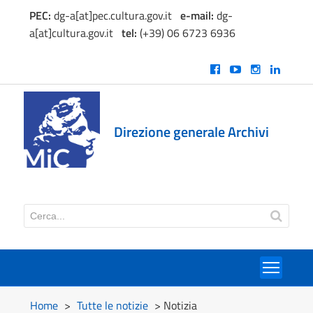
PEC:
dg-a[at]pec.cultura.gov.it
e
-mail:
dg-
a[at]cultura.gov.it
tel:
(+39) 06 6723 6936
Direzione generale Archivi
Toggl
Home
>
Tutte le notizie
> Notizia