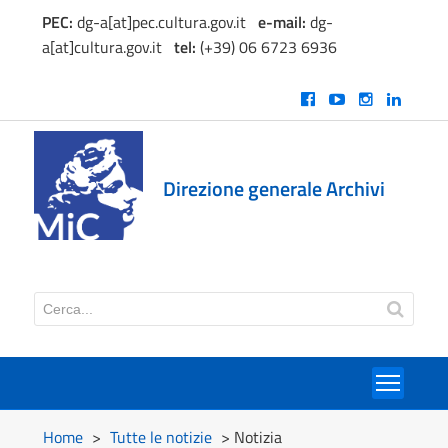
PEC:
dg-a[at]pec.cultura.gov.it
e
-mail:
dg-
a[at]cultura.gov.it
tel:
(+39) 06 6723 6936
Direzione generale Archivi
Toggl
Home
>
Tutte le notizie
> Notizia