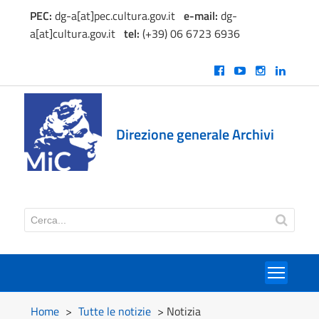
PEC:
dg-a[at]pec.cultura.gov.it
e
-mail:
dg-
a[at]cultura.gov.it
tel:
(+39) 06 6723 6936
Direzione generale Archivi
Toggl
Home
>
Tutte le notizie
> Notizia