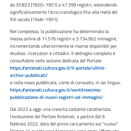
da 35.823 (1820–1951) a 47.399 registri, estendendo
significativamente l’arco cronologico fino alla metà del
XVI secolo (1548–1951).
Nel complesso, la pubblicazione ha determinato la
messa online di 11.576 registri e 3.734.902 immagin
i
,
incrementando ulteriormente le risorse disponibili per
studiosi, ricercatori e cittadini. Il dettaglio completo è
consultabile nella sezione dedicata del Portale:
https://antenati.cultura.gov.it/il-portale/ultimi-
archivi-pubblicati/
e nella news pubblicata, come di consueto, in sei lingue:
https://antenati.cultura.gov.it/ventitreesima-
pubblicazione-di-nuovi-registri-ed-immagini/
Dal 2022 a oggi:
una crescita costante caratterizza
l’evoluzione del Portale Antenati, a partire dal 9
febbraio 2022, data del primo caricamento sul “nuovo”
Portale. In questo arco temporale sono state effettuate