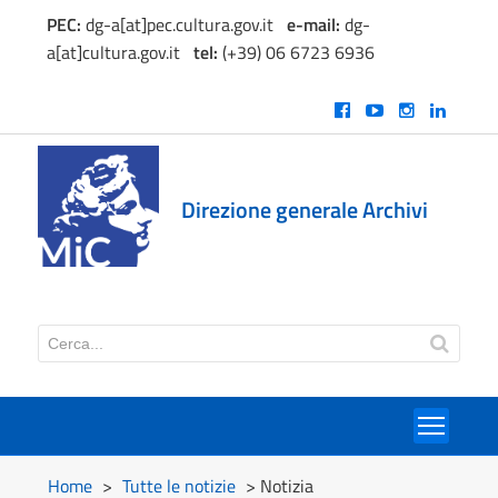
PEC:
dg-a[at]pec.cultura.gov.it
e
-mail:
dg-
a[at]cultura.gov.it
tel:
(+39) 06 6723 6936
Direzione generale Archivi
Toggl
Home
>
Tutte le notizie
> Notizia