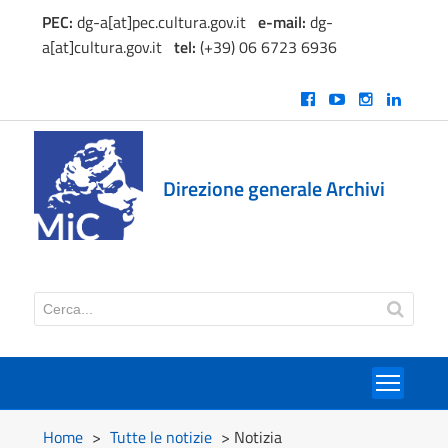
PEC:
dg-a[at]pec.cultura.gov.it
e
-mail:
dg-
a[at]cultura.gov.it
tel:
(+39) 06 6723 6936
Direzione generale Archivi
Toggl
Home
>
Tutte le notizie
> Notizia