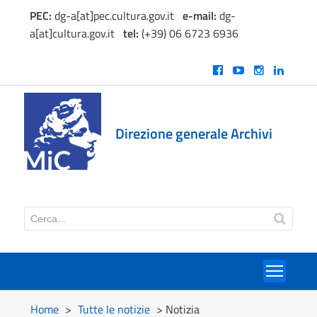
PEC:
dg-a[at]pec.cultura.gov.it
e
-mail:
dg-
a[at]cultura.gov.it
tel:
(+39) 06 6723 6936
Direzione generale Archivi
Toggl
Home
>
Tutte le notizie
> Notizia