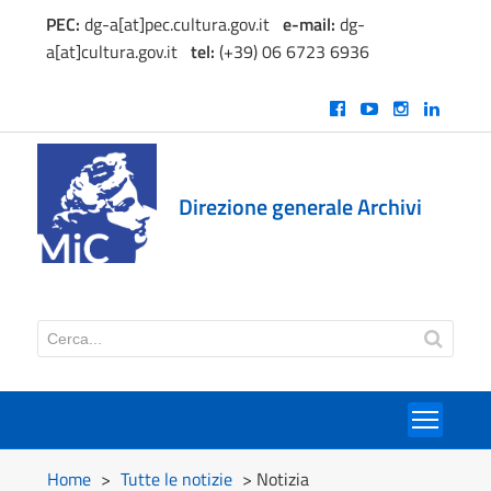
PEC:
dg-a[at]pec.cultura.gov.it
e
-mail:
dg-
a[at]cultura.gov.it
tel:
(+39) 06 6723 6936
Direzione generale Archivi
Toggl
Home
>
Tutte le notizie
> Notizia