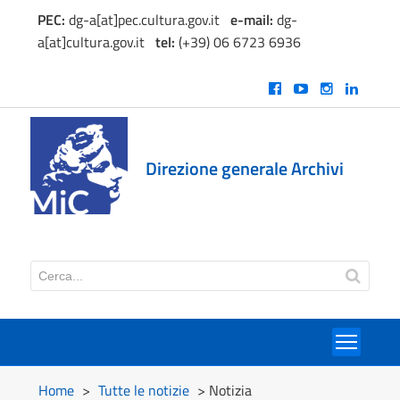
PEC:
dg-a[at]pec.cultura.gov.it
e
-mail:
dg-
a[at]cultura.gov.it
tel:
(+39) 06 6723 6936
Direzione generale Archivi
Toggl
Home
>
Tutte le notizie
> Notizia