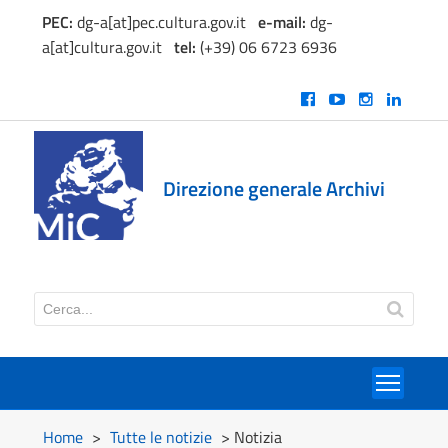
PEC:
dg-a[at]pec.cultura.gov.it
e
-mail:
dg-
a[at]cultura.gov.it
tel:
(+39) 06 6723 6936
Direzione generale Archivi
Toggl
Home
>
Tutte le notizie
> Notizia