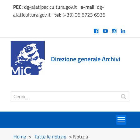
PEC:
dg-a[at]pec.cultura.gov.it
e
-mail:
dg-
a[at]cultura.gov.it
tel:
(+39) 06 6723 6936
Direzione generale Archivi
Toggl
Home
>
Tutte le notizie
> Notizia