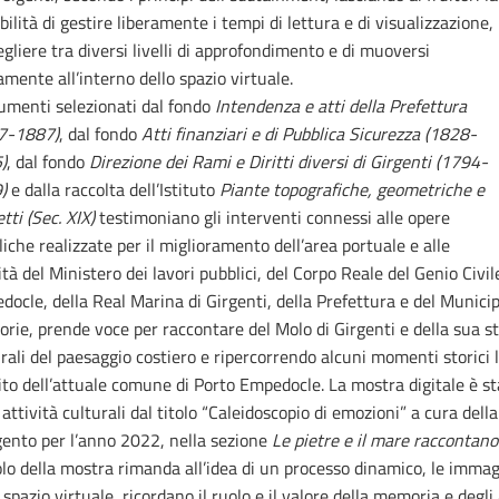
bilità di gestire liberamente i tempi di lettura e di visualizzazione,
egliere tra diversi livelli di approfondimento e di muoversi
amente all’interno dello spazio virtuale.
cumenti selezionati dal fondo
Intendenza e atti della Prefettura
7-1887)
, dal fondo
Atti finanziari e di Pubblica Sicurezza (1828-
)
, dal fondo
Direzione dei Rami e Diritti diversi di Girgenti (1794-
)
e dalla raccolta dell’Istituto
Piante topografiche, geometriche e
tti (Sec. XIX)
testimoniano gli interventi connessi alle opere
iche realizzate per il miglioramento dell’area portuale e alle
ità del Ministero dei lavori pubblici, del Corpo Reale del Genio Civil
ocle, della Real Marina di Girgenti, della Prefettura e del Municipi
ie, prende voce per raccontare del Molo di Girgenti e della sua sto
rali del paesaggio costiero e ripercorrendo alcuni momenti storici l
ito dell’attuale comune di Porto Empedocle. La mostra digitale è s
 attività culturali dal titolo “Caleidoscopio di emozioni” a cura del
gento per l’anno 2022, nella sezione
Le pietre e il mare raccontano
tolo della mostra rimanda all’idea di un processo dinamico, le immagi
 spazio virtuale, ricordano il ruolo e il valore della memoria e degli 