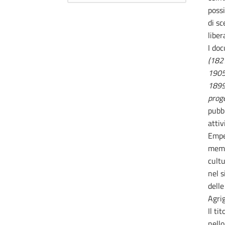
possi
di sc
liber
I do
(182
1905
1899
proge
pubbl
attiv
Emped
memor
cultu
nel s
delle
Agri
Il ti
nello