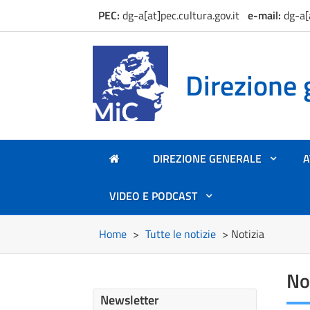
PEC:
dg-a[at]pec.cultura.gov.it
e
-mail:
dg-a[
Direzione 
DIREZIONE GENERALE
A
+
VIDEO E PODCAST
+
Home
>
Tutte le notizie
> Notizia
No
Newsletter