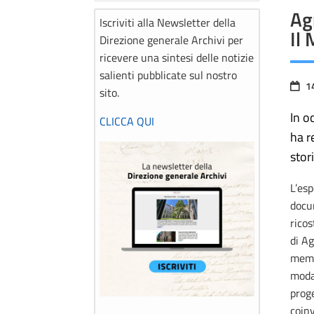
Ag
Iscriviti alla Newsletter della
Il 
Direzione generale Archivi per
ricevere una sintesi delle notizie
salienti pubblicate sul nostro
1
sito.
In o
CLICCA QUI
ha r
stor
L’esp
docum
ricos
di Ag
memo
modal
proge
coinv