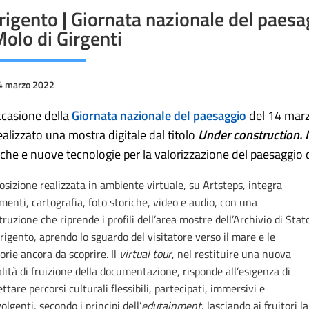
rigento | Giornata nazionale del paesa
Molo di Girgenti
4 marzo 2022
ccasione della
Giornata nazionale del paesaggio
del 14 marzo
ealizzato una mostra digitale dal titolo
Under construction. I
iche e nuove tecnologie per la valorizzazione del paesaggio 
osizione realizzata in ambiente virtuale, su Artsteps, integra
enti, cartografia, foto storiche, video e audio, con una
truzione che riprende i profili dell’area mostre dell’Archivio di Stat
rigento, aprendo lo sguardo del visitatore verso il mare e le
rie ancora da scoprire. Il
virtual tour
, nel restituire una nuova
ità di fruizione della documentazione, risponde all’esigenza di
ttare percorsi culturali flessibili, partecipati, immersivi e
olgenti, secondo i principi dell’
edutainment
, lasciando ai fruitori la