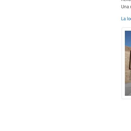
Una m
La l