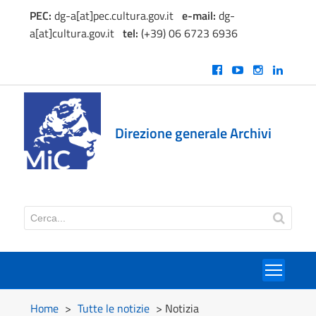
PEC:
dg-a[at]pec.cultura.gov.it
e
-mail:
dg-
a[at]cultura.gov.it
tel:
(+39) 06 6723 6936
Direzione generale Archivi
Toggl
Home
>
Tutte le notizie
> Notizia