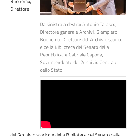
Buonomo,
Direttore
Da sinistra a destra: Antonio Tarasco,
Direttore generale Archivi, Giampiero
Buonomo, Direttore dell’Archivio storico
e della Biblioteca del Senato della
Repubblica, e Gabriele Capone,
Sovrintendente dell’Archivio Centrale
dello Stato
dell’Archivio storico e della Biblioteca del Senato della